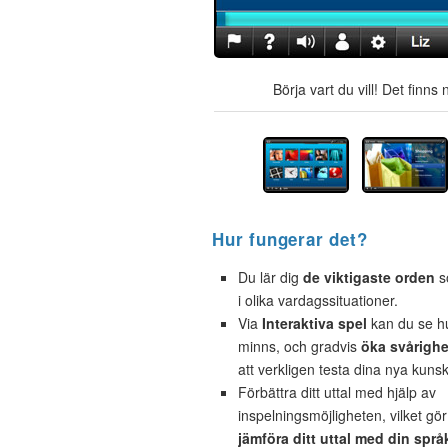
Börja vart du vill! Det finn
Hur fungerar det?
Du lär dig
de viktigaste orden
s
i olika vardagssituationer.
Via
Interaktiva spel
kan du se h
minns, och gradvis
öka svårigh
att verkligen testa dina nya kuns
Förbättra ditt uttal med hjälp av
inspelningsmöjligheten, vilket gör
jämföra ditt uttal med din språ