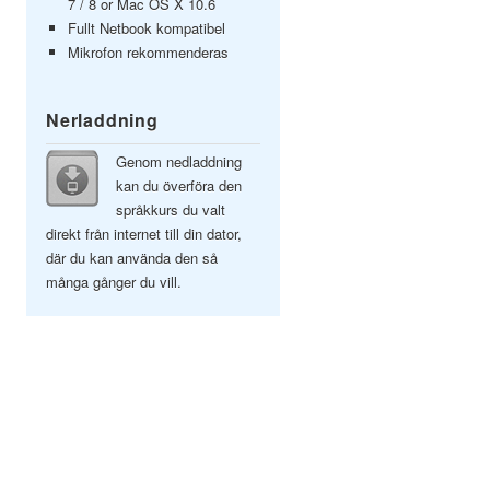
7 / 8 or Mac OS X 10.6
Fullt Netbook kompatibel
Mikrofon rekommenderas
Nerladdning
Genom nedladdning
kan du överföra den
språkkurs du valt
direkt från internet till din dator,
där du kan använda den så
många gånger du vill.