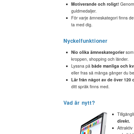
Motiverande och roligt!
Genom a
guldmedaljer.
För varje ämneskategori finns d
ta med dig.
Nyckelfunktioner
Nio olika ämneskategorier
som o
kroppen, shopping och länder.
Lyssna på
både manliga och kvi
eller fras så många gånger du b
Lär från något av de över 120 
ditt språk finns med.
Vad är nytt?
Tillgäng
direkt.
Attraktiv