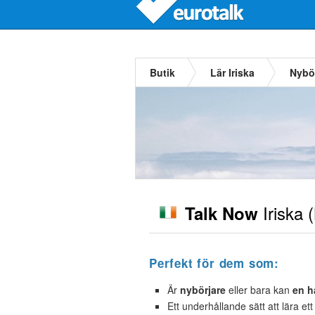
Butik
Lär Iriska
Nybö
Iriska
(
Talk Now
Perfekt för dem som:
Är
nybörjare
eller bara kan
en h
Ett underhållande sätt att lära et