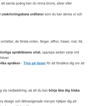
tt samla poäng kan du vinna brons, silver eller
et
utskrivningsbara ordlistor
som du kan skriva ut och
mfattar; de första orden, färger, siffror, fraser, mat, tid,
nnliga språklärares uttal,
upprepa sedan varje ord
ehöver.
olika språken
-
Titta på listan
för att försäkra dig om att
lig via nedladdning, så att du kan
börja lära dig Iriska
 ny design och lättnavigerade menyer hjälper dig att