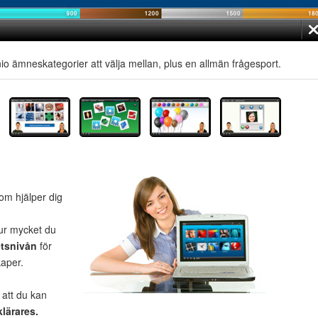
s nio ämneskategorier att välja mellan, plus en allmän frågesport.
om hjälper dig
ur mycket du
etsnivån
för
kaper.
 att du kan
klärares.