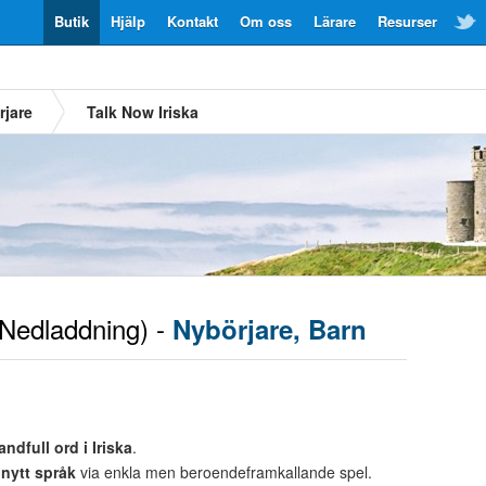
Butik
Hjälp
Kontakt
Om oss
Lärare
Resurser
rjare
Talk Now Iriska
Nedladdning) -
Nybörjare, Barn
andfull ord i Iriska
.
t
nytt språk
via enkla men beroendeframkallande spel.