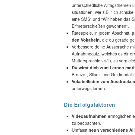
unterschiedliche Alltagsthemen u
situationen, wie z.B. “Ich schicke
eine SMS” und “Wir haben das Sp
Elfmeterschießen gewonnen”.
Ratespiele, in jedem Abschnitt,
p
den Vokabeln
, die du gerade ge
Verbessere deine Aussprache mi
Aufnahmequiz, welches es dir erm
Muttersprachler- s/in, zu vergleic
Du wirst dich zum Lernen motiv
Bronze-, Silber- und Goldmedail
Vokabellisten zum Ausdrucke
unterwegs lernen.
Die Erfolgsfaktoren
Videoaufnahmen
ermöglichen es
zu beobachten.
Umfasst
neun verschiedene All