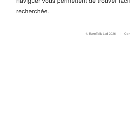
naviguer vous permettent de trouver faci
recherchée.
© EuroTalk Ltd 2026
|
Con