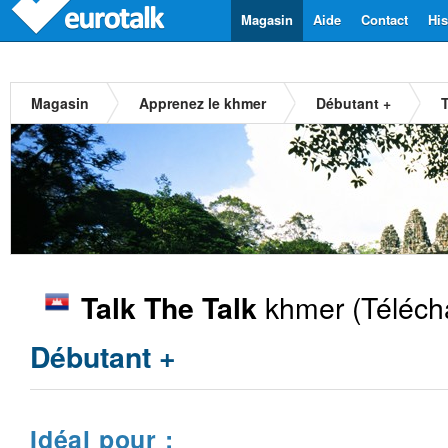
Magasin
Aide
Contact
His
Magasin
Apprenez le khmer
Débutant +
khmer
(Téléch
Talk The Talk
Débutant +
Idéal pour :