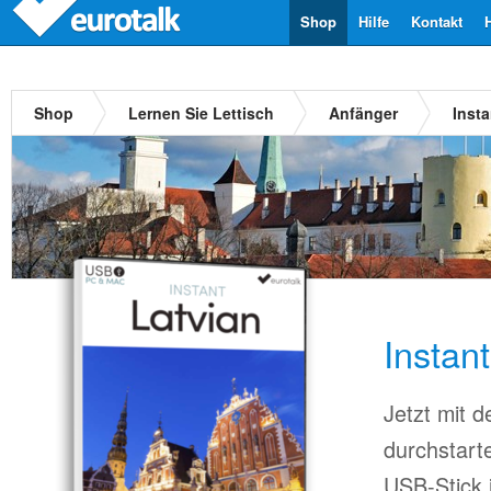
Shop
Hilfe
Kontakt
Shop
Lernen Sie Lettisch
Anfänger
Inst
Instan
Jetzt mit 
durchstart
USB-Stick 