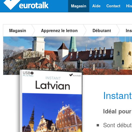
Magasin
Aide
Contact
His
Magasin
Apprenez le letton
Débutant
Ins
Instan
Idéal pour
Sont début