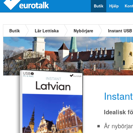
Butik
Hjälp
Kont
Butik
Lär Lettiska
Nybörjare
Instant USB 
Instan
Idealisk f
Är nybörja