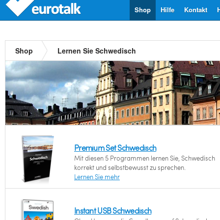
Shop
Hilfe
Kontakt
Shop
Lernen Sie Schwedisch
Premium Set Schwedisch
Mit diesen 5 Programmen lernen Sie, Schwedisch
korrekt und selbstbewusst zu sprechen.
Lernen Sie mehr
Instant USB Schwedisch