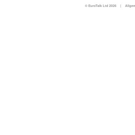
© EuroTalk Ltd 2026
|
Allge