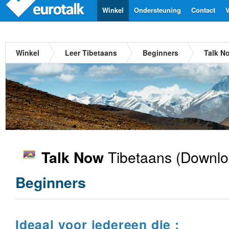
Winkel
Ondersteuning
Contact
V
Winkel
Leer Tibetaans
Beginners
Talk N
Tibetaans
(Downlo
Talk Now
Beginners
Ideaal voor iedereen die :