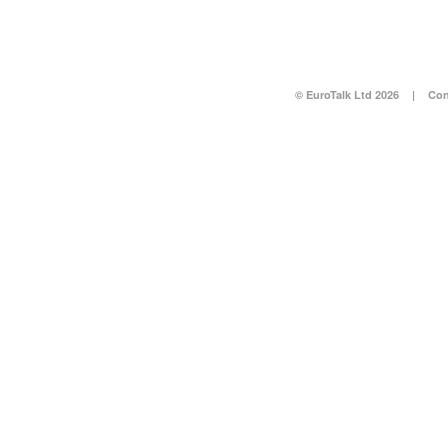
© EuroTalk Ltd 2026
|
Con