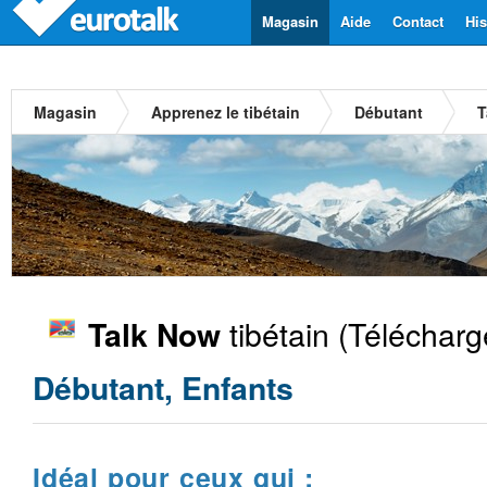
Magasin
Aide
Contact
His
Magasin
Apprenez le tibétain
Débutant
T
tibétain
(Télécharg
Talk Now
Débutant, Enfants
Idéal pour ceux qui :