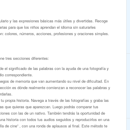
ulario y las expresiones básicas más útiles y divertidas. Recoge
rias para que los niños aprendan el idioma sin saturarles
: colores, números, acciones, profesiones y oraciones simples.
ne tres secciones diferentes:
e el significado de las palabras con la ayuda de una fotografía y
io correspondiente.
juegos de memoria que van aumentando su nivel de dificultad. En
sección es dónde realmente comienzan a reconocer las palabras y
rdarlas.
tu propia historia. Navega a través de las fotografías y graba las
ras que quieras que aparezcan. Luego podrás comparar tus
iones con las de un nativo. También tendrás la oportunidad de
una historia con todos tus audios seguidos y reproducirlos en una
lla de cine” , con una ronda de aplausos al final. Este método te