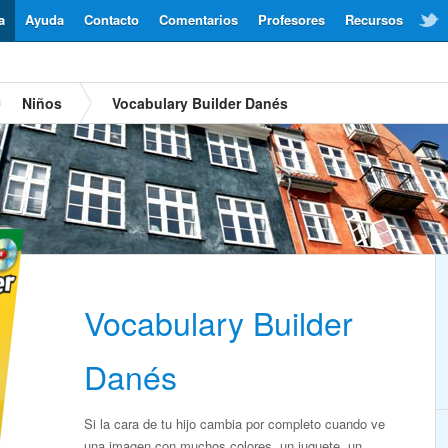
a
Ayuda
Contacto
Comentarios
Profesores
Recursos
Niños
Vocabulary Builder Danés
Vocabulary Builder
Danés
Si la cara de tu hijo cambia por completo cuando ve
una imagen con muchos colores, un juguete, un