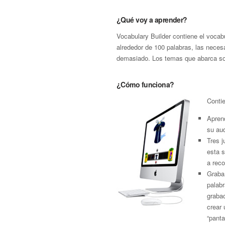
¿Qué voy a aprender?
Vocabulary Builder contiene el vocab
alrededor de 100 palabras, las necesa
demasiado. Los temas que abarca son
¿Cómo funciona?
Contie
Aprend
su aud
Tres 
esta 
a reco
Graba 
palab
grabac
crear 
“panta