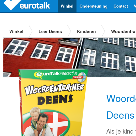
Winkel
Ondersteuning
Contact
V
Winkel
Leer Deens
Kinderen
Woordentra
Woorde
Deens
Als je kind