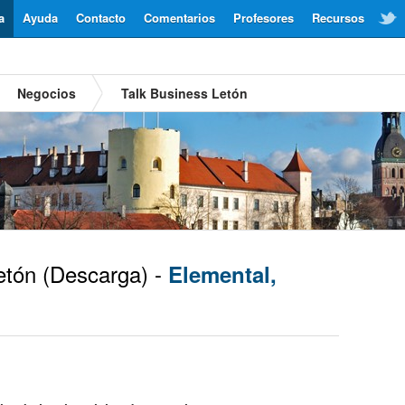
a
Ayuda
Contacto
Comentarios
Profesores
Recursos
Negocios
Talk Business Letón
etón
(Descarga) -
Elemental,