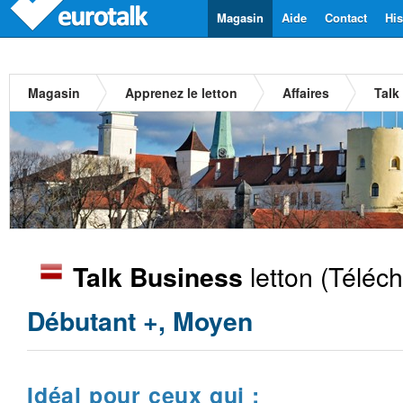
Magasin
Aide
Contact
His
Magasin
Apprenez le letton
Affaires
Talk
letton
(Téléch
Talk Business
Débutant +, Moyen
Idéal pour ceux qui :