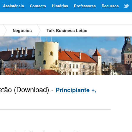
Assistência
Contacto
Histórias
Professores
Recursos
Negócios
Talk Business Letão
etão
(Download) -
Principiante +,