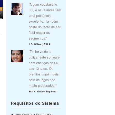
“Algum vocabulário
útil, e os falantes têm
uma pronúncia
excelente. Também
gosto do facto de ser
fácil repetir os
segmentos.”
J.G. Wilson, E.U.A.
“Tenho vindo a
utilizar este software
com crianças dos 6
aos 12 anos. Os
prémios imprimíveis
para os jogos são
muito procurados!”
Sra. C Jenvey, Espanha
Requisitos do Sistema
Windows XP SP3/Vista /