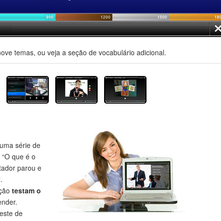
nove temas, ou veja a seção de vocabulário adicional.
uma série de
 “O que é o
tador parou e
.
eção
testam o
nder.
este de