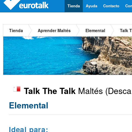
Tienda
Ayuda
Contacto
Com
Tienda
Aprender Maltés
Elemental
Talk 
Maltés
(Descar
Talk The Talk
Elemental
Ideal para: