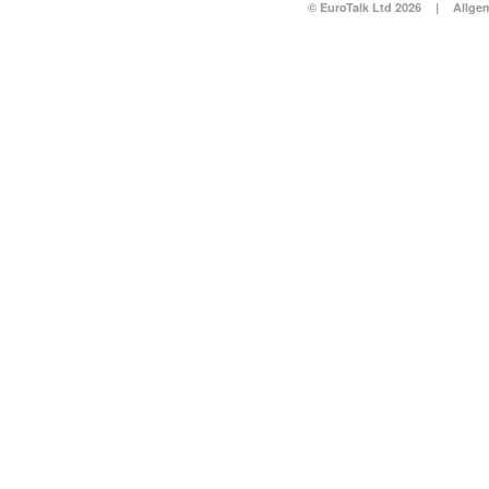
© EuroTalk Ltd 2026
|
Allge