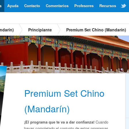
a
Ayuda
Contacto
Comentarios
Profesores
Recursos
ndarín)
Principiante
Premium Set Chino (Mandarín)
Premium Set Chino
(Mandarín)
¡El programa que te va a dar confianza!
Cuando
hayas completado el conjunto de estos programas,