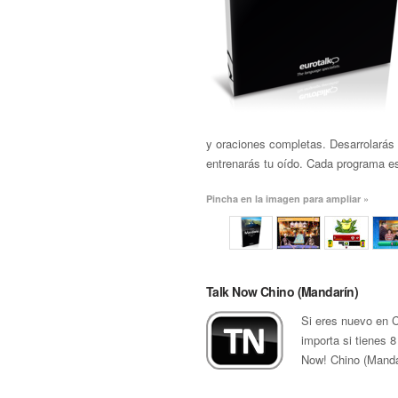
y oraciones completas. Desarrolarás 
entrenarás tu oído. Cada programa es
Pincha en la imagen para ampliar »
Talk Now Chino (Mandarín)
Si eres nuevo en 
importa si tienes 8
Now! Chino (Mandar