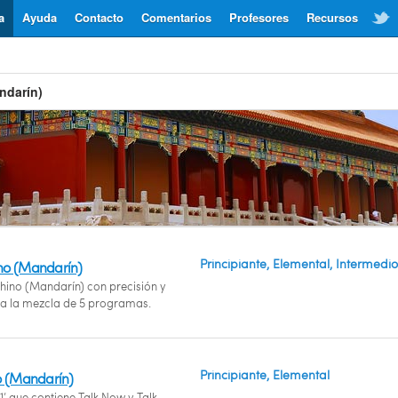
a
Ayuda
Contacto
Comentarios
Profesores
Recursos
ndarín)
Principiante, Elemental, Intermedio
no (Mandarín)
hino (Mandarín) con precisión y
 a la mezcla de 5 programas.
Principiante, Elemental
o (Mandarín)
1’ que contiene Talk Now y Talk