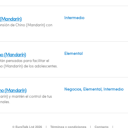
Intermedio
 (Mandarín)
nsión de Chino (Mandarín) con
Elemental
ino (Mandarín)
án pensadas para facilitar el
no (Mandarín) de los adolescentes.
Negocios, Elemental, Intermedio
ino (Mandarín)
rín) y mantén el control de tus
nales.
© EuroTalk Ltd 2026
|
Términos y condiciones
|
Contacto
|