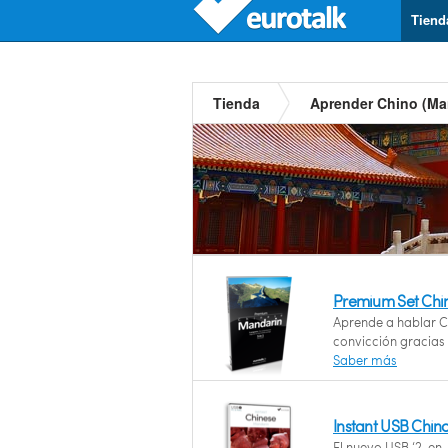
Tiend
Tienda
Aprender Chino (Ma
Premium Set Chi
Aprende a hablar C
convicción gracias
Saber más
Instant USB Chin
El nuevo USB ‘2-en-