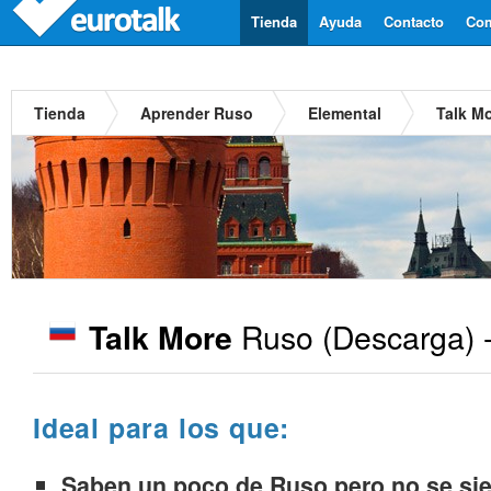
Tienda
Ayuda
Contacto
Com
Tienda
Aprender Ruso
Elemental
Talk M
Ruso
(Descarga) 
Talk More
Ideal para los que:
Saben un poco de Ruso pero no se sie