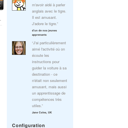
m'avoir aidé à parler
anglais avec le tigre.
Il est amusant.
.
J'adore le tigre.”
d'un de nos jeunes
apprenants
“J'ai particulièrement
aimé l'activité où on
écoute les
instructions pour
guider la voiture à sa
destination - ce
n'était non seulement
amusant, mais aussi
un apprentissage de
compétences très
utiles.”
Jane Coles, UK
Configuration