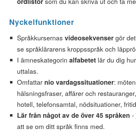
ordlistor
som du kan skriva ut och ta me
Nyckelfunktioner
Språkkursernas
videosekvenser
gör det 
se språklärarens kroppsspråk och läpprör
I ämneskategorin
alfabetet
lär du dig hu
uttalas.
Omfattar
nio vardagssituationer
: möten
hälsningsfraser, affärer och restauranger
hotell, telefonsamtal, nödsituationer, friti
Lär från något av de över 45 språken
-
att se om ditt språk finns med.