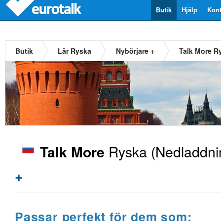
Butik
Hjälp
Kont
Butik
Lär Ryska
Nybörjare +
Talk More R
Ryska
(Nedladdni
Talk More
+
Passar perfekt för dem som: