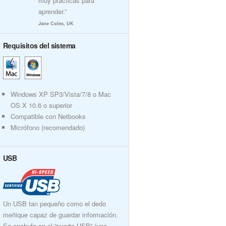
muy prácticas para
aprender.”
Jane Coles, UK
Requisitos del sistema
Windows XP SP3/Vista/7/8 o Mac
OS X 10.6 o superior
Compatible con Netbooks
Micrófono (recomendado)
USB
Un USB tan pequeño como el dedo
meñique capaz de guardar información.
Se enchufa en el “puerto USB” (una