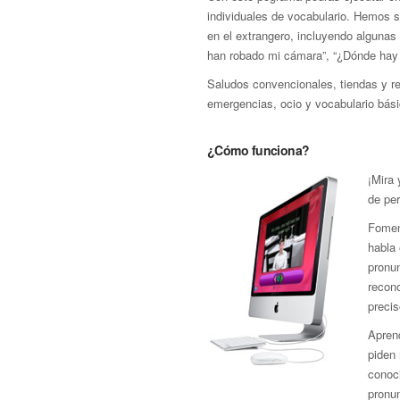
individuales de vocabulario. Hemos s
en el extrangero, incluyendo algunas 
han robado mi cámara”, “¿Dónde hay
Saludos convencionales, tiendas y res
emergencias, ocio y vocabulario bási
¿Cómo funciona?
¡Mira
de pe
Fomen
habla 
pronu
recon
precis
Aprend
piden 
conoci
pronun