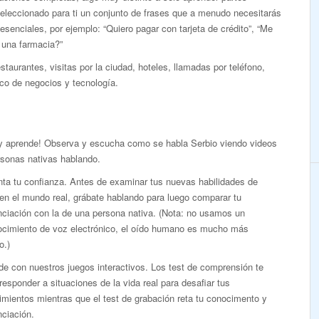
eleccionado para ti un conjunto de frases que a menudo necesitarás
esenciales, por ejemplo: “Quiero pagar con tarjeta de crédito”, “Me
 una farmacia?”
taurantes, visitas por la ciudad, hoteles, llamadas por teléfono,
co de negocios y tecnología.
 y aprende! Observa y escucha como se habla Serbio viendo videos
rsonas nativas hablando.
ta tu confianza. Antes de examinar tus nuevas habilidades de
en el mundo real, grábate hablando para luego comparar tu
nciación con la de una persona nativa. (Nota: no usamos un
ocimiento de voz electrónico, el oído humano es mucho más
o.)
e con nuestros juegos interactivos. Los test de comprensión te
responder a situaciones de la vida real para desafiar tus
mientos mientras que el test de grabación reta tu conocimento y
ciación.