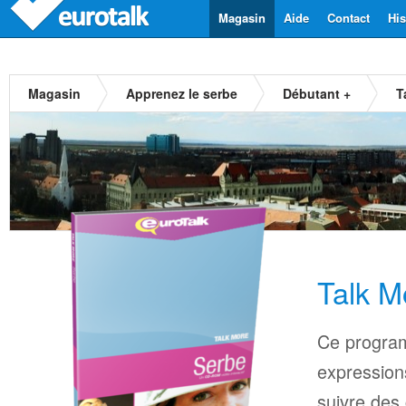
Magasin
Aide
Contact
His
Magasin
Apprenez le serbe
Débutant +
T
Talk M
Ce progra
expressions
suivre des