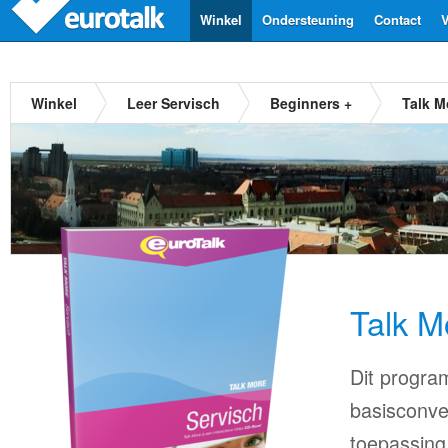
Winkel
Ondersteuning
Contact
V
Winkel
Leer Servisch
Beginners +
Talk M
Talk M
Dit progra
basisconve
toepassing 