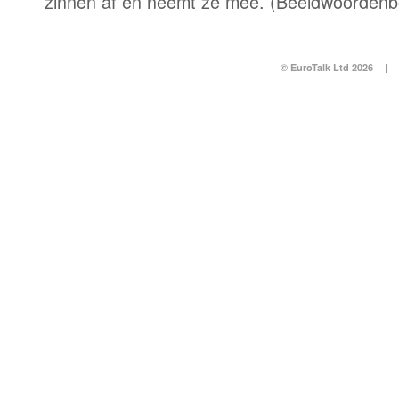
zinnen af en neemt ze mee. (Beeldwoordenb
© EuroTalk Ltd 2026
|