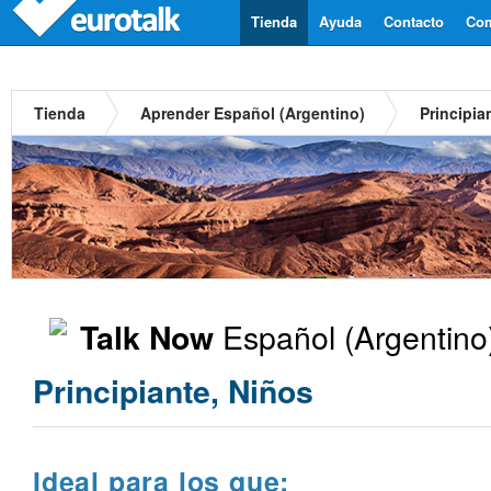
Tienda
Ayuda
Contacto
Com
Tienda
Aprender Español (Argentino)
Principia
Español (Argentino
Talk Now
Principiante, Niños
Ideal para los que: