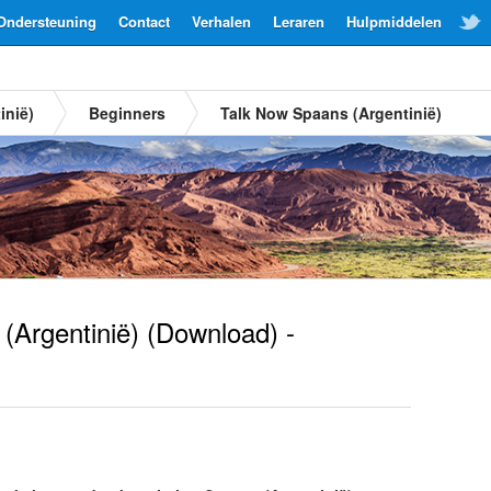
Ondersteuning
Contact
Verhalen
Leraren
Hulpmiddelen
inië)
Beginners
Talk Now Spaans (Argentinië)
(Argentinië)
(Download) -