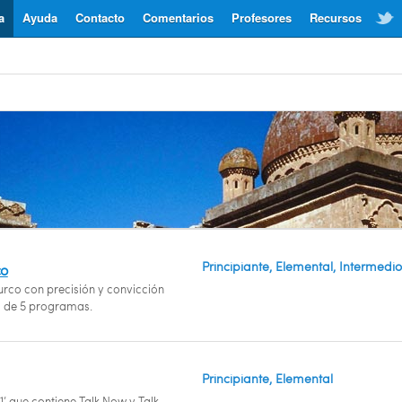
a
Ayuda
Contacto
Comentarios
Profesores
Recursos
Principiante, Elemental, Intermedio
co
urco con precisión y convicción
a de 5 programas.
Principiante, Elemental
1’ que contiene Talk Now y Talk