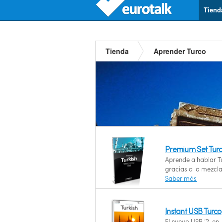
Tiend
Tienda
Aprender Turco
Premium Set Tur
Aprende a hablar T
gracias a la mezcl
Saber más
Instant USB Turco
El nuevo USB ‘2-en-