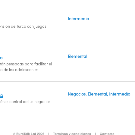
Intermedio
sión de Turco con juegos.
Elemental
co
án pensadas para facilitar el
o de los adolescentes.
Negocios, Elemental, Intermedio
co
n el control de tus negocios
© EuroTalk Ltd 2026
|
Términos y condiciones
|
Contacto
|