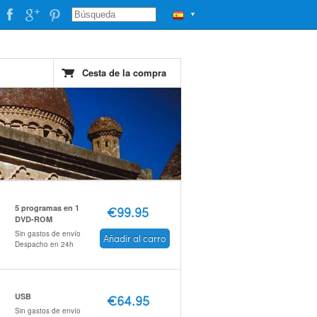
▼
Cesta de la compra
5 programas en 1
€99.95
DVD-ROM
Sin gastos de envío
Añadir al carro
Despacho en 24h
USB
€64.95
Sin gastos de envío