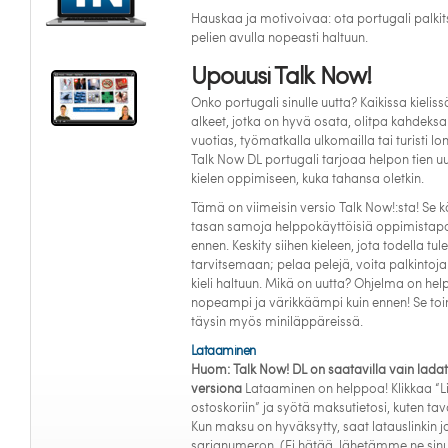
Hauskaa ja motivoivaa: ota portugali palkit
pelien avulla nopeasti haltuun.
Upouusi Talk Now!
Onko portugali sinulle uutta? Kaikissa kieliss
alkeet, jotka on hyvä osata, olitpa kahdeksa
vuotias, työmatkalla ulkomailla tai turisti lo
Talk Now DL portugali tarjoaa helpon tien 
kielen oppimiseen, kuka tahansa oletkin.
Tämä on viimeisin versio Talk Now!:sta! Se 
tasan samoja helppokäyttöisiä oppimistapo
ennen. Keskity siihen kieleen, jota todella tule
tarvitsemaan; pelaa pelejä, voita palkintoja
kieli haltuun. Mikä on uutta? Ohjelma on he
nopeampi ja värikkäämpi kuin ennen! Se toi
täysin myös miniläppäreissä.
Lataaminen
Huom: Talk Now! DL on saatavilla vain lada
versiona
Lataaminen on helppoa! Klikkaa “L
ostoskoriin” ja syötä maksutietosi, kuten tava
Kun maksu on hyväksytty, saat latauslinkin j
sarjanumeron. (Ei hätää, lähetämme ne sinu