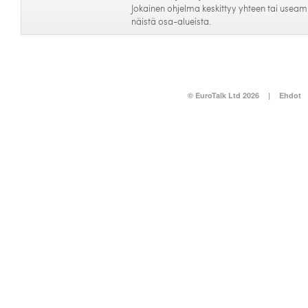
Jokainen ohjelma keskittyy yhteen tai usea
näistä osa-alueista.
© EuroTalk Ltd 2026
|
Ehdot