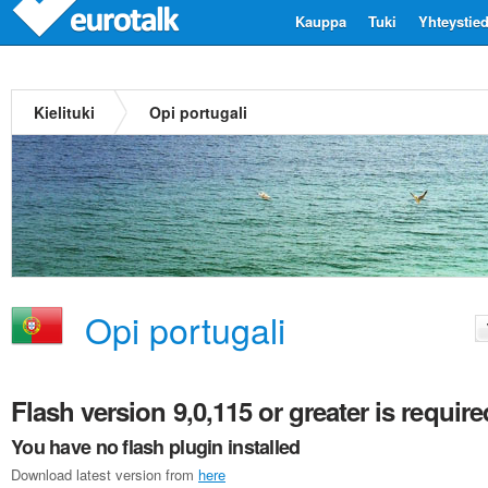
Kauppa
Tuki
Yhteystie
Kielituki
Opi portugali
Opi portugali
Flash version 9,0,115 or greater is require
You have no flash plugin installed
Download latest version from
here