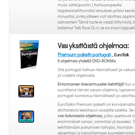
myös sähköpostiin.) Kohtuunopealla
laajakaistaliittymällä latauksen pitäisi kestä
minuuttia, jonka jälkeen voit aloittaa oppim
samantien! Tämä tuote ei vaadi liittymistä, k
ladannut Talk Now DL:n, se on sinun loppue
Viisi yksittäistä ohjelmaa:
Premium paketti portugali
, EuroTalk
5 ohjelmaa yhdellä DVD-ROMilla
Ota portugali haltuun täsmällisesti ja vakuu
yli viidellä ohjelmalla.
Erinomainen itsevarmuuden kehittäjä!
Kun o
suorittanut tämän sarjan ohjelmia, lupaam
portugali luonnistuu täsmällisesti ja uskottav
EuroTalkin Premium paketti on korvaamato
alottaneista keskitason osaajille saakka. Se 
viisi kokonaista ohjelmaa
, jotka opettavat si
ensimmäiset sanasi, sanontasi ja lauseesi. T
kehittämään puhumisen taitojasi, hiomaan
aksenttiasi ja harjoittamaan kuuntelemistasi