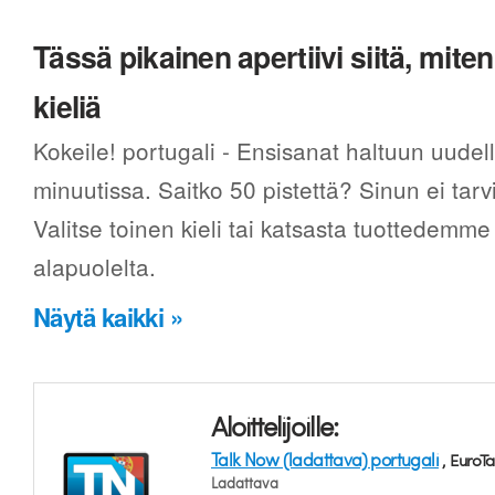
Tässä pikainen apertiivi siitä, mi
kieliä
Kokeile! portugali - Ensisanat haltuun uude
minuutissa. Saitko 50 pistettä? Sinun ei tarv
Valitse toinen kieli tai katsasta tuottedemme
alapuolelta.
Näytä kaikki »
Aloittelijoille:
Talk Now (ladattava) portugali
, EuroTa
Ladattava