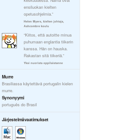
keskuudessa. Nämä ovat
ensiluokan kielten
opetusohjelmia.”
Helen Myers, kielten johtaja,
Ashcombre koulu
“Kiitos, että autoitte minua
puhumaan englantia tiikerin
kanssa. Hän on hauska.
Rakastan sitä tiikeriä.”
Yksi nuorista oppilaistanne
Murre
Brasiliassa käytettävä portugalin kielen
murre.
Synonyymi
português do Brasil
Järjestelmävaatimukset