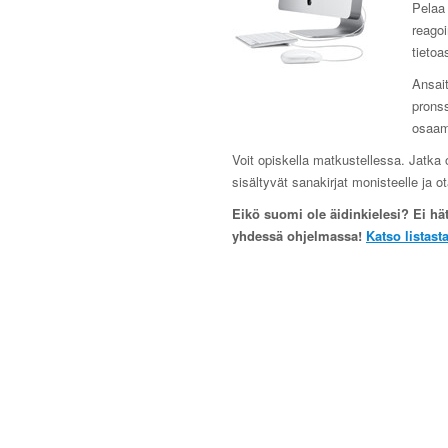
Pelaa 
reagoi
tietoa
Ansait
pronss
osaam
Voit opiskella matkustellessa. Jatka 
sisältyvät sanakirjat monisteelle ja 
Eikö suomi ole äidinkielesi? Ei hätää
yhdessä ohjelmassa!
Katso listast