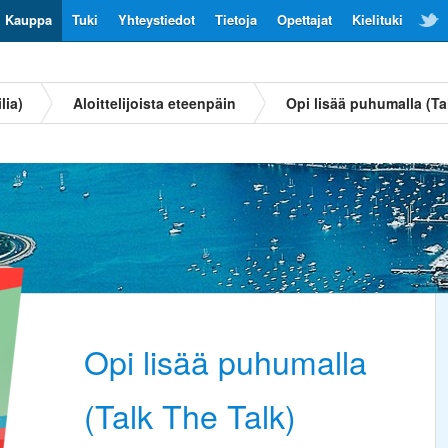
Kauppa
Tuki
Yhteystiedot
Tietoja
Opettajat
Kielituki
lia)
Aloittelijoista eteenpäin
Opi lisää puhumalla (Tal
Opi lisää puhumalla
(Talk The Talk)