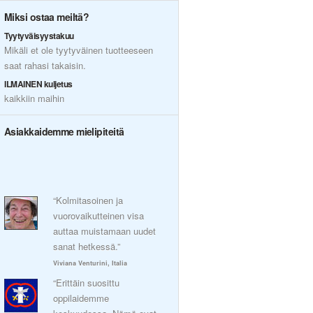
Miksi ostaa meiltä?
Tyytyväisyystakuu
Mikäli et ole tyytyväinen tuotteeseen
saat rahasi takaisin.
ILMAINEN kuljetus
kaikkiin maihin
Asiakkaidemme mielipiteitä
“Kolmitasoinen ja
vuorovaikutteinen visa
auttaa muistamaan uudet
sanat hetkessä.”
Viviana Venturini, Italia
“Erittäin suosittu
oppilaidemme