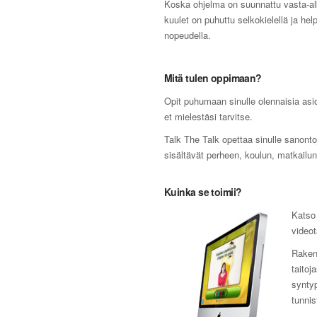
Koska ohjelma on suunnattu vasta-alka
kuulet on puhuttu selkokielellä ja hel
nopeudella.
Mitä tulen oppimaan?
Opit puhumaan sinulle olennaisia asioi
et mielestäsi tarvitse.
Talk The Talk opettaa sinulle sanonto
sisältävät perheen, koulun, matkailun,
Kuinka se toimii?
Katso 
videot
Raken
taitoj
synty
tunnis