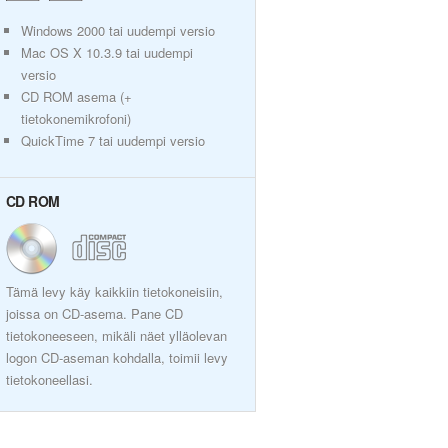
Windows 2000 tai uudempi versio
Mac OS X 10.3.9 tai uudempi
versio
CD ROM asema (+
tietokonemikrofoni)
QuickTime 7 tai uudempi versio
CD ROM
Tämä levy käy kaikkiin tietokoneisiin,
joissa on CD-asema. Pane CD
tietokoneeseen, mikäli näet ylläolevan
logon CD-aseman kohdalla, toimii levy
tietokoneellasi.