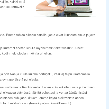
jille, kaikki mitä
posti seurattavalla
ta. Emme tuhlaa aikaasi asioilla, jotka eivät kiinnosta sinua ja joita
ja kuten: “Lähetän sinulle myöhemmin tekstiviestin”. Aiheet
 kodin, teknologian, työn ja urheilun.
ja opi! Näe ja kuule kuinka portugali (Brasilia) taipuu katsomalla
a syntyperäisetä puhujasta.
na luottamusta tietokoneella. Ennen kuin kokeilet uusia puhumisen
asi oikeassa elämässä, äänitä puhettasi ja vertaa ääntämistäsi
peräiseen puhujaan. (Huom! emme käytä elektronista äänen
tinta: ihmiskorva on yleensä paljon täsmällisempi.)