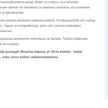
vuorovaikutteisia pelejä. Kielen ymmärrys visa kehottaa
maan elämän eri tilanteisiin ja haastava nauhoitus visa koettelee
si ja ääntämistäsi.
set pisteitä jokaisesta pelatusta pelistä. Ennätyspisteillä voit voittaa
i-, hopea- ja kultapalkintoja, jotka voit tulostaa todisteeksi
isestasi.
opiskelua lentokentän kahvilassa tai lautalla. Tulosta ohjelmaan
ota ne mukaasi.
! portugali (Brasilia) kääntyy yli 40:lle kielelle - kaikki
a
, onko sinun kielesi valikoimassamme.