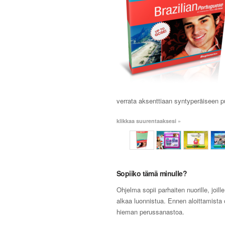
verrata aksenttiaan syntyperäiseen p
klikkaa suurentaaksesi »
Sopiiko tämä minulle?
Ohjelma sopii parhaiten nuorille, joille
alkaa luonnistua. Ennen aloittamista
hieman perussanastoa.