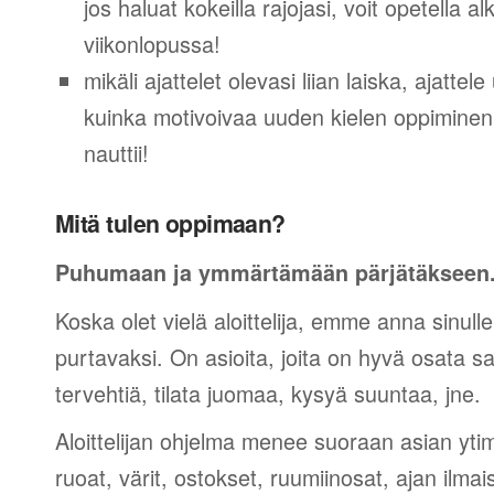
jos haluat kokeilla rajojasi, voit opetella 
viikonlopussa!
mikäli ajattelet olevasi liian laiska, ajattel
kuinka motivoivaa uuden kielen oppiminen v
nauttii!
Mitä tulen oppimaan?
Puhumaan ja ymmärtämään pärjätäkseen
Koska olet vielä aloittelija, emme anna sinulle
purtavaksi. On asioita, joita on hyvä osata sano
tervehtiä, tilata juomaa, kysyä suuntaa, jne.
Aloittelijan ohjelma menee suoraan asian yti
ruoat, värit, ostokset, ruumiinosat, ajan ilma