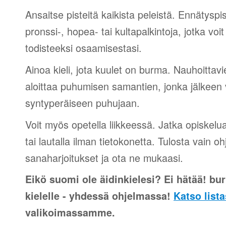
Ansaitse pisteitä kaikista peleistä. Ennätyspis
pronssi-, hopea- tai kultapalkintoja, jotka voi
todisteeksi osaamisestasi.
Ainoa kieli, jota kuulet on burma. Nauhoittavie
aloittaa puhumisen samantien, jonka jälkeen v
syntyperäiseen puhujaan.
Voit myös opetella liikkeessä. Jatka opiskelu
tai lautalla ilman tietokonetta. Tulosta vain o
sanaharjoitukset ja ota ne mukaasi.
Eikö suomi ole äidinkielesi? Ei hätää! bur
kielelle - yhdessä ohjelmassa!
Katso lista
valikoimassamme.