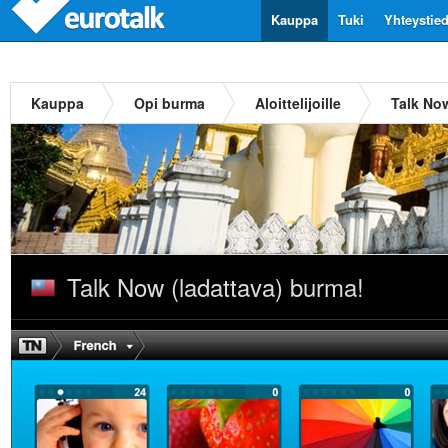
Kauppa
Tuki
Yhteystie
Kauppa
Opi burma
Aloittelijoille
Talk No
Talk Now (ladattava) burma!