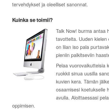
tervehdykset ja oleelliset sanonnat.
Kuinka se toimii?
Talk Now! burma antaa h
tavotteita. Uuden kielen
on liian iso pala purtava
pieniin palkitseviin haaste
Pelaa vuorovaikutteisia k
ruokkii sinua uusilla sano
kuvien kera. Tämän jälk
osaamisesi koetukselle h
avulla. Aloittaessasi pel
oppimisen.