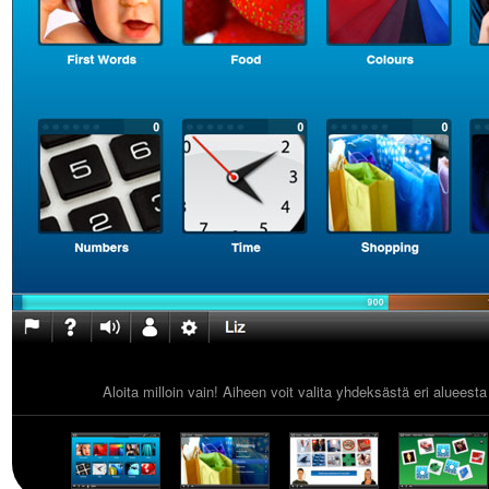
Aloita milloin vain! Aiheen voit valita yhdeksästä eri alueest