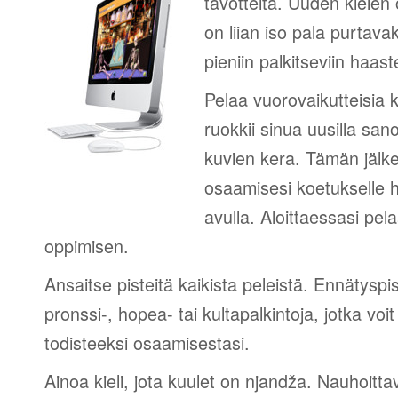
tavotteita. Uuden kielen
on liian iso pala purtava
pieniin palkitseviin haaste
Pelaa vuorovaikutteisia k
ruokkii sinua uusilla sano
kuvien kera. Tämän jälk
osaamisesi koetukselle h
avulla. Aloittaessasi pel
oppimisen.
Ansaitse pisteitä kaikista peleistä. Ennätyspis
pronssi-, hopea- tai kultapalkintoja, jotka voi
todisteeksi osaamisestasi.
Ainoa kieli, jota kuulet on njandža. Nauhoittav