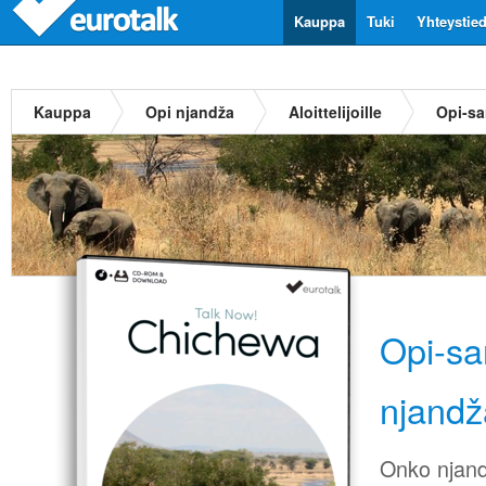
Kauppa
Tuki
Yhteystie
Kauppa
Opi njandža
Aloittelijoille
Opi-sa
Opi-sa
njandž
Onko njand