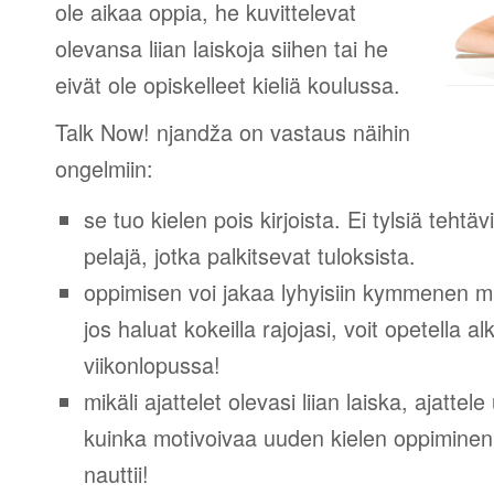
ole aikaa oppia, he kuvittelevat
olevansa liian laiskoja siihen tai he
eivät ole opiskelleet kieliä koulussa.
Talk Now! njandža on vastaus näihin
ongelmiin:
se tuo kielen pois kirjoista. Ei tylsiä tehtä
pelajä, jotka palkitsevat tuloksista.
oppimisen voi jakaa lyhyisiin kymmenen mi
jos haluat kokeilla rajojasi, voit opetella 
viikonlopussa!
mikäli ajattelet olevasi liian laiska, ajattel
kuinka motivoivaa uuden kielen oppiminen v
nauttii!