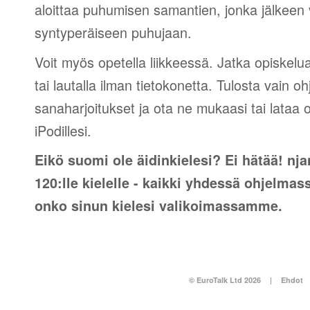
aloittaa puhumisen samantien, jonka jälkeen v
syntyperäiseen puhujaan.
Voit myös opetella liikkeessä. Jatka opiskelu
tai lautalla ilman tietokonetta. Tulosta vain o
sanaharjoitukset ja ota ne mukaasi tai lataa 
iPodillesi.
Eikö suomi ole äidinkielesi? Ei hätää! nja
120:lle kielelle - kaikki yhdessä ohjelmas
onko sinun kielesi valikoimassamme.
© EuroTalk Ltd 2026
|
Ehdot