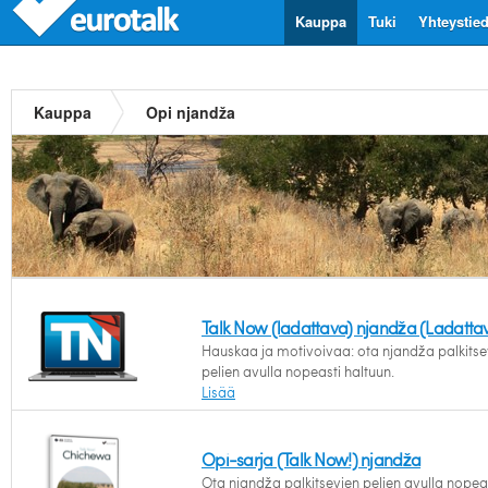
Kauppa
Tuki
Yhteystie
Kauppa
Opi njandža
Talk Now (ladattava) njandža (Ladatta
Hauskaa ja motivoivaa: ota njandža palkitse
pelien avulla nopeasti haltuun.
Lisää
Opi-sarja (Talk Now!) njandža
Ota njandža palkitsevien pelien avulla nopea