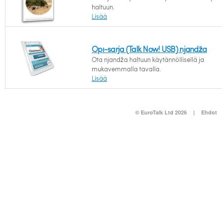
haltuun.
Lisää
Opi-sarja (Talk Now! USB) njandža
Ota njandža haltuun käytännöllisellä ja
mukavemmalla tavalla.
Lisää
© EuroTalk Ltd 2026
|
Ehdot