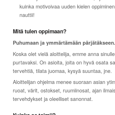
kuinka motivoivaa uuden kielen oppiminen v
nauttii!
Mitä tulen oppimaan?
Puhumaan ja ymmärtämään pärjätäkseen
Koska olet vielä aloittelija, emme anna sinulle
purtavaksi. On asioita, joita on hyvä osata sano
tervehtiä, tilata juomaa, kysyä suuntaa, jne.
Aloittelijan ohjelma menee suoraan asian yti
ruoat, värit, ostokset, ruumiinosat, ajan ilma
tervehdykset ja oleelliset sanonnat.