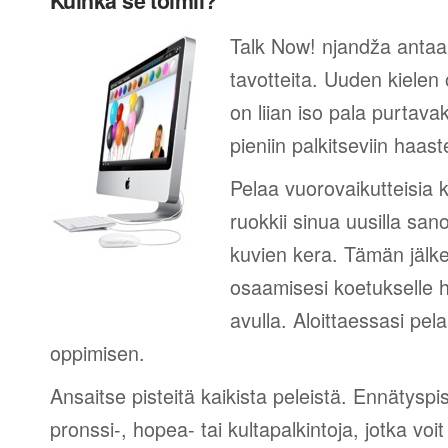
Kuinka se toimii?
Talk Now! njandža antaa 
tavotteita. Uuden kielen
on liian iso pala purtava
pieniin palkitseviin haaste
Pelaa vuorovaikutteisia k
ruokkii sinua uusilla sano
kuvien kera. Tämän jälk
osaamisesi koetukselle h
avulla. Aloittaessasi pel
oppimisen.
Ansaitse pisteitä kaikista peleistä. Ennätyspis
pronssi-, hopea- tai kultapalkintoja, jotka voi