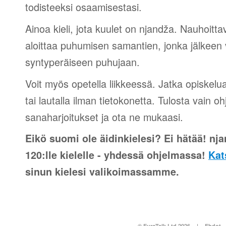
todisteeksi osaamisestasi.
Ainoa kieli, jota kuulet on njandža. Nauhoittav
aloittaa puhumisen samantien, jonka jälkeen v
syntyperäiseen puhujaan.
Voit myös opetella liikkeessä. Jatka opiskelu
tai lautalla ilman tietokonetta. Tulosta vain o
sanaharjoitukset ja ota ne mukaasi.
Eikö suomi ole äidinkielesi? Ei hätää! nja
120:lle kielelle - yhdessä ohjelmassa!
Kat
sinun kielesi valikoimassamme.
© EuroTalk Ltd 2026
|
Ehdot