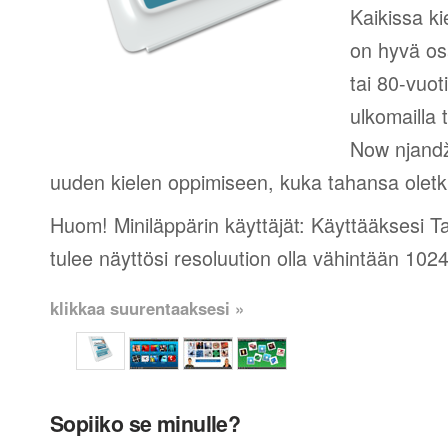
Kaikissa ki
on hyvä os
tai 80-vuot
ulkomailla t
Now njandž
uuden kielen oppimiseen, kuka tahansa oletk
Huom! Miniläppärin käyttäjät: Käyttääksesi 
tulee näyttösi resoluution olla vähintään 102
klikkaa suurentaaksesi »
Sopiiko se minulle?