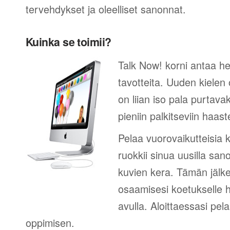
tervehdykset ja oleelliset sanonnat.
Kuinka se toimii?
Talk Now! korni antaa he
tavotteita. Uuden kielen
on liian iso pala purtava
pieniin palkitseviin haaste
Pelaa vuorovaikutteisia k
ruokkii sinua uusilla sano
kuvien kera. Tämän jälk
osaamisesi koetukselle h
avulla. Aloittaessasi pel
oppimisen.