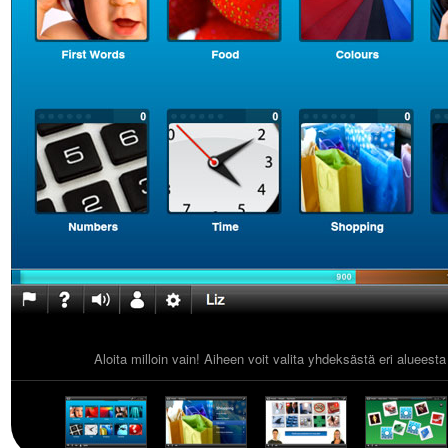
Aloita milloin vain! Aiheen voit valita yhdeksästä eri alueest