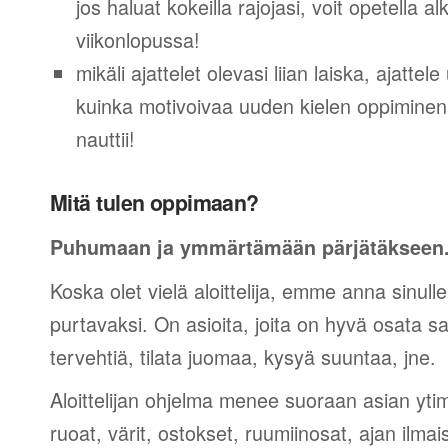
jos haluat kokeilla rajojasi, voit opetella 
viikonlopussa!
mikäli ajattelet olevasi liian laiska, ajattel
kuinka motivoivaa uuden kielen oppiminen v
nauttii!
Mitä tulen oppimaan?
Puhumaan ja ymmärtämään pärjätäkseen
Koska olet vielä aloittelija, emme anna sinulle
purtavaksi. On asioita, joita on hyvä osata sano
tervehtiä, tilata juomaa, kysyä suuntaa, jne.
Aloittelijan ohjelma menee suoraan asian yti
ruoat, värit, ostokset, ruumiinosat, ajan ilma