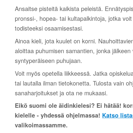
Ansaitse pisteitä kaikista peleistä. Ennätyspis
pronssi-, hopea- tai kultapalkintoja, jotka voi
todisteeksi osaamisestasi.
Ainoa kieli, jota kuulet on korni. Nauhoittavien
aloittaa puhumisen samantien, jonka jälkeen v
syntyperäiseen puhujaan.
Voit myös opetella liikkeessä. Jatka opiskelu
tai lautalla ilman tietokonetta. Tulosta vain o
sanaharjoitukset ja ota ne mukaasi.
Eikö suomi ole äidinkielesi? Ei hätää! korn
kielelle - yhdessä ohjelmassa!
Katso lista
valikoimassamme.