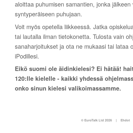
aloittaa puhumisen samantien, jonka jälkeen v
syntyperäiseen puhujaan.
Voit myös opetella liikkeessä. Jatka opiskelu
tai lautalla ilman tietokonetta. Tulosta vain o
sanaharjoitukset ja ota ne mukaasi tai lataa 
iPodillesi.
Eikö suomi ole äidinkielesi? Ei hätää! hait
120:lle kielelle - kaikki yhdessä ohjelmas
onko sinun kielesi valikoimassamme.
© EuroTalk Ltd 2026
|
Ehdot