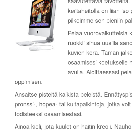
saavutettavia tavotteita
kertaheitolla on liian iso
pilkoimme sen pieniin palk
Pelaa vuorovaikutteisia k
ruokkii sinua uusilla sano
kuvien kera. Tämän jälk
osaamisesi koetukselle h
avulla. Aloittaessasi pel
oppimisen.
Ansaitse pisteitä kaikista peleistä. Ennätyspis
pronssi-, hopea- tai kultapalkintoja, jotka voi
todisteeksi osaamisestasi.
Ainoa kieli, jota kuulet on haitin kreoli. Nauho