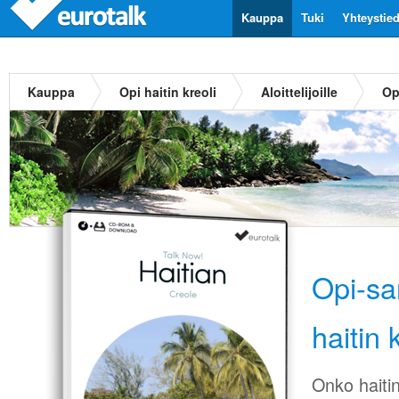
Kauppa
Tuki
Yhteystie
Kauppa
Opi haitin kreoli
Aloittelijoille
Op
Opi-sa
haitin 
Onko haitin