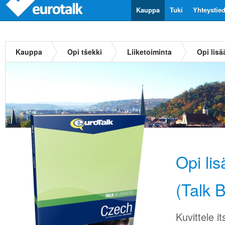
Kauppa
Tuki
Yhteystie
Kauppa
Opi tšekki
Liiketoiminta
Opi lisä
Opi li
(Talk 
Kuvittele 