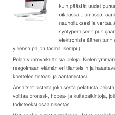
kuin päästät uudet puhumi
oikeassa elämässä, äänit
nauhoituksesi ja vertaa 
syntyperäiseen puhujaa
elektronista äänen tunni
yleensä paljon täsmällisempi.)
Pelaa vuorovaikutteisia pelejä. Kielen ymmär
reagoimaan elämän eri tilanteisiin ja haastav
koettelee tietoasi ja ääntämistäsi.
Ansaitset pisteitä jokaisesta pelatusta pelistä
voittaa pronssi-, hopea- ja kultapalkintoja, jot
todisteeksi osaamisestasi.