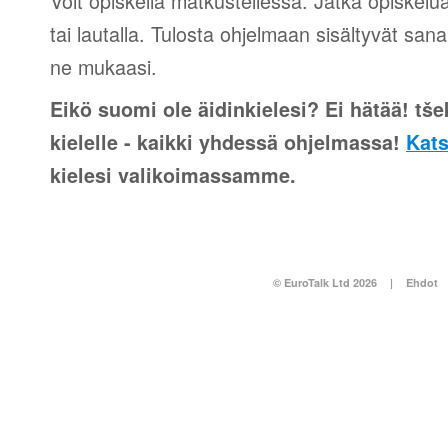
Voit opiskella matkustellessa. Jatka opiskelu
tai lautalla. Tulosta ohjelmaan sisältyvät sana
ne mukaasi.
Eikö suomi ole äidinkielesi? Ei hätää! tšek
kielelle - kaikki yhdessä ohjelmassa!
Kats
kielesi valikoimassamme.
© EuroTalk Ltd 2026
|
Ehdot