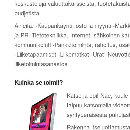
keskusteluja valuuttakursseista, tuotetakuist
budjetista.
Aiheita: -Kaupankäynti, osto ja myynti -Mark
ja PR -Tietotekniikka, Internet, sähköinen ka
kommunikointi -Pankkitoiminta, rahoitus, osak
-Liiketapaamiset -Liikematkat -Urat -Neuvotte
liiketoimintasanastoa
Kuinka se toimii?
Katso ja opi! Näe, kuule 
taipuu katsomalla videom
syntyperäisestä puhujas
Rakenna itseluottamusta