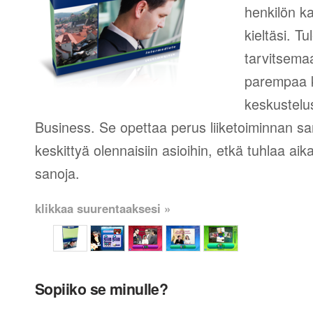
henkilön k
kieltäsi. T
tarvitsema
parempaa ki
keskustelus
Business. Se opettaa perus liiketoiminnan san
keskittyä olennaisiin asioihin, etkä tuhlaa aika
sanoja.
klikkaa suurentaaksesi »
Sopiiko se minulle?