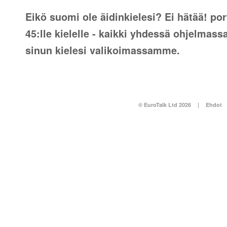
Eikö suomi ole äidinkielesi? Ei hätää! por
45:lle kielelle - kaikki yhdessä ohjelmass
sinun kielesi valikoimassamme.
© EuroTalk Ltd 2026
|
Ehdot