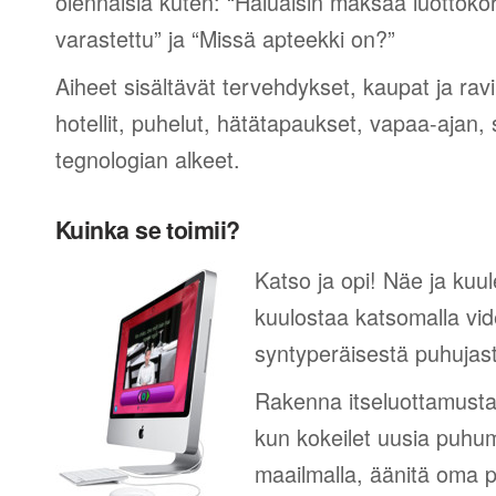
olennaisia kuten: “Haluaisin maksaa luottokor
varastettu” ja “Missä apteekki on?”
Aiheet sisältävät tervehdykset, kaupat ja rav
hotellit, puhelut, hätätapaukset, vapaa-ajan, 
tegnologian alkeet.
Kuinka se toimii?
Katso ja opi! Näe ja kuul
kuulostaa katsomalla vid
syntyperäisestä puhujas
Rakenna itseluottamusta
kun kokeilet uusia puhum
maailmalla, äänitä oma p