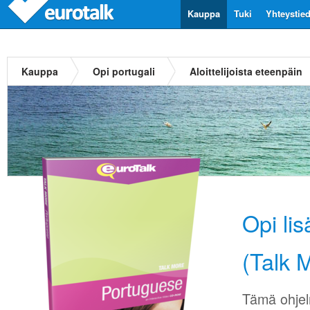
Kauppa
Tuki
Yhteystie
Kauppa
Opi portugali
Aloittelijoista eteenpäin
Opi li
(Talk 
Tämä ohjel