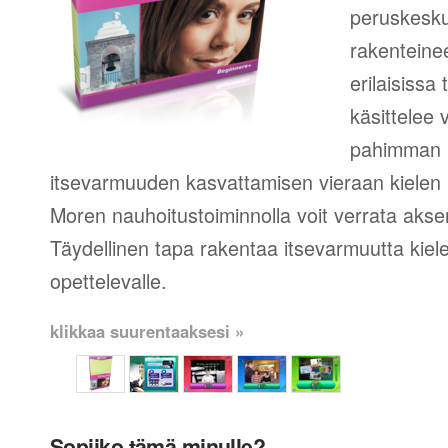
peruskesku
rakenteinee
erilaisissa
käsittelee 
pahimman 
itsevarmuuden kasvattamisen vieraan kielen 
Moren nauhoitustoiminnolla voit verrata aksent
Täydellinen tapa rakentaa itsevarmuutta kie
opettelevalle.
klikkaa suurentaaksesi »
Sopiiko tämä minulle?