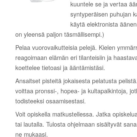
kuuntele se ja vertaa ää
syntyperäisen puhujan 
käytä elektronista äänen
on yleensä paljon täsmällisempi.)
Pelaa vuorovaikutteisia pelejä. Kielen ymmär
reagoimaan elämän eri tilanteisiin ja haastav
koettelee tietoasi ja ääntämistäsi.
Ansaitset pisteitä jokaisesta pelatusta pelistä
voittaa pronssi-, hopea- ja kultapalkintoja, jot
todisteeksi osaamisestasi.
Voit opiskella matkustellessa. Jatka opiskelu
tai lautalla. Tulosta ohjelmaan sisältyvät sana
ne mukaasi.