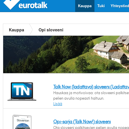
Kauppa
Tuki
Yhteystie
Kauppa
Opi sloveeni
Talk Now (ladattava) sloveeni (Ladatta
Hauskaa ja motivoivaa: ota sloveeni palkitse
pelien avulla nopeasti haltuun.
Lisää
Opi-sarja (Talk Now!) sloveeni
Ota sloveeni palkitsevien pelien avulla nopea