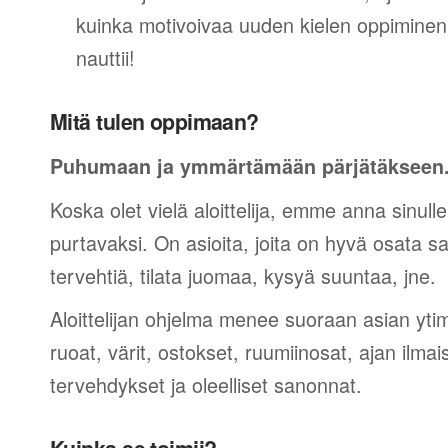
kuinka motivoivaa uuden kielen oppiminen v
nauttii!
Mitä tulen oppimaan?
Puhumaan ja ymmärtämään pärjätäkseen
Koska olet vielä aloittelija, emme anna sinulle
purtavaksi. On asioita, joita on hyvä osata sano
tervehtiä, tilata juomaa, kysyä suuntaa, jne.
Aloittelijan ohjelma menee suoraan asian yti
ruoat, värit, ostokset, ruumiinosat, ajan ilma
tervehdykset ja oleelliset sanonnat.