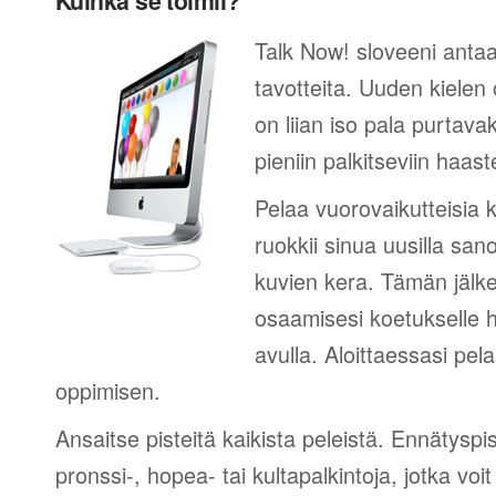
Kuinka se toimii?
Talk Now! sloveeni antaa
tavotteita. Uuden kielen
on liian iso pala purtava
pieniin palkitseviin haaste
Pelaa vuorovaikutteisia k
ruokkii sinua uusilla sano
kuvien kera. Tämän jälk
osaamisesi koetukselle h
avulla. Aloittaessasi pel
oppimisen.
Ansaitse pisteitä kaikista peleistä. Ennätyspis
pronssi-, hopea- tai kultapalkintoja, jotka voi