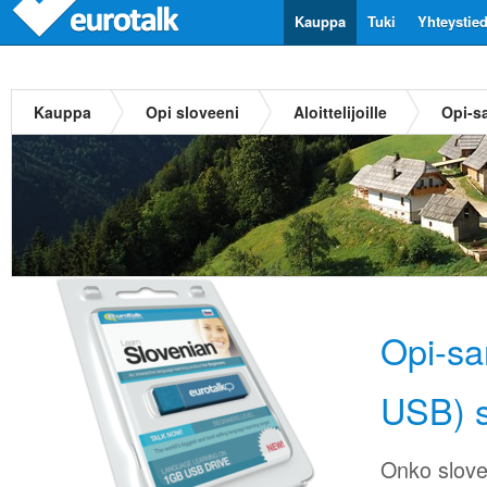
Kauppa
Tuki
Yhteystie
Kauppa
Opi sloveeni
Aloittelijoille
Opi-sa
Opi-sa
USB) s
Onko slovee