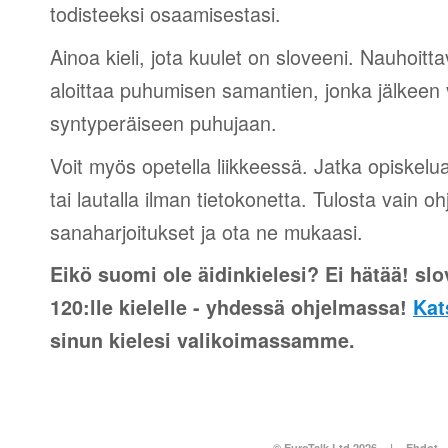
todisteeksi osaamisestasi.
Ainoa kieli, jota kuulet on sloveeni. Nauhoitta
aloittaa puhumisen samantien, jonka jälkeen v
syntyperäiseen puhujaan.
Voit myös opetella liikkeessä. Jatka opiskelu
tai lautalla ilman tietokonetta. Tulosta vain o
sanaharjoitukset ja ota ne mukaasi.
Eikö suomi ole äidinkielesi? Ei hätää! slo
120:lle kielelle - yhdessä ohjelmassa!
Kat
sinun kielesi valikoimassamme.
© EuroTalk Ltd 2026
|
Ehdot