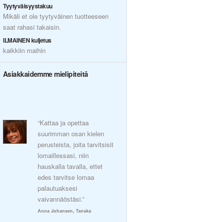
Tyytyväisyystakuu
Mikäli et ole tyytyväinen tuotteeseen
saat rahasi takaisin.
ILMAINEN kuljetus
kaikkiin maihin
Asiakkaidemme mielipiteitä
“Kattaa ja opettaa
suurimman osan kielen
perusteista, joita tarvitsisit
lomaillessasi, niin
hauskalla tavalla, ettet
edes tarvitse lomaa
palautuaksesi
vaivannäöstäsi.”
Anna Johansen, Tanska