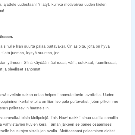
ska, ajattele uudestaan! Yllätyt, kuinka motivoivaa uuden kielen
ii!
äkseen.
a sinulle liian suurta palaa purtavaksi. On asioita, joita on hyvä
ä, tilata juomaa, kysyä suuntaa, jne.
ian ytimeen. Siinä käydään läpi ruoat, värit, ostokset, ruumiinosat,
 ja oleelliset sanonnat.
ow! sveitsin saksa antaa helposti saavutettavia tavotteita. Uuden
 oppiminen kertaheitolla on liian iso pala purtavaksi, joten pilkoimme
eniin palkitseviin haasteisiin.
vuorovaikutteisia kielipelejä. Talk Now! ruokkii sinua uusilla sanoilla
ia vahvistavien kuvien kera. Tämän jälkeen se panee osaamisesi
selle hauskojen visailujen avulla. Aloittaessasi pelaamisen aloitat