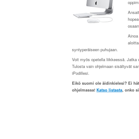
oppim
Ansait
hopea-
osaam
Ainoa 
aloitt
syntyperäiseen puhujaan.
Voit myös opetella liikkeessä. Jatka o
Tulosta vain ohjelmaan sisältyvät san
iPodillesi.
Eikö suomi ole äidinkielesi? Ei hätä
ohjelmassa!
Katso listasta
, onko s