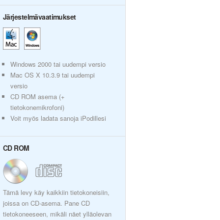
Järjestelmävaatimukset
Windows 2000 tai uudempi versio
Mac OS X 10.3.9 tai uudempi
versio
CD ROM asema (+
tietokonemikrofoni)
Voit myös ladata sanoja iPodillesi
CD ROM
Tämä levy käy kaikkiin tietokoneisiin,
joissa on CD-asema. Pane CD
tietokoneeseen, mikäli näet ylläolevan