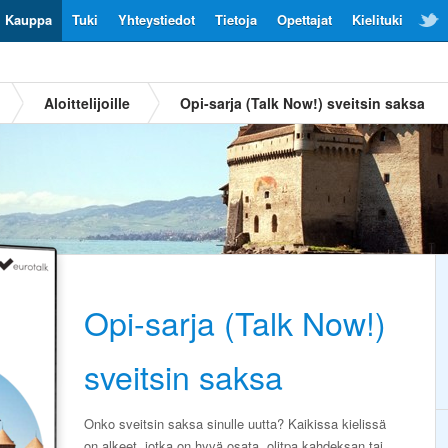
Kauppa
Tuki
Yhteystiedot
Tietoja
Opettajat
Kielituki
Aloittelijoille
Opi-sarja (Talk Now!) sveitsin saksa
Opi-sarja (Talk Now!)
sveitsin saksa
Onko sveitsin saksa sinulle uutta? Kaikissa kielissä
on alkeet, jotka on hyvä osata, olitpa kahdeksan tai