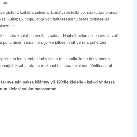
isen.
se pisteitä kaikista peleistä. Ennätyspisteillä voi saavuttaa pronssi-,
 tai kultapalkintoja, jotka voit halutessasi tulostaa todisteeksi
isestasi.
kieli, jota kuulet on sveitsin saksa. Nauhoittavien pelien avulla voit
aa puhumisen samantien, jonka jälkeen voit verrata puhettasi
piskelua lentokentän kahvilassa tai lautalla ilman tietokonetta.
aharjoitukset ja ota ne mukaasi tai lataa ohjelman äänitiedostot
ä! sveitsin saksa kääntyy yli 120:lle kielelle - kaikki yhdessä
inun kielesi valikoimassamme.