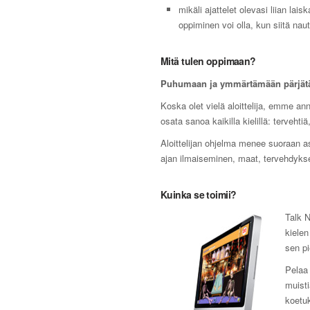
mikäli ajattelet olevasi liian lai
oppiminen voi olla, kun siitä nautt
Mitä tulen oppimaan?
Puhumaan ja ymmärtämään pärjät
Koska olet vielä aloittelija, emme ann
osata sanoa kaikilla kielillä: tervehti
Aloittelijan ohjelma menee suoraan as
ajan ilmaiseminen, maat, tervehdykset
Kuinka se toimii?
Talk N
kielen
sen pi
Pelaa 
muist
koetuk