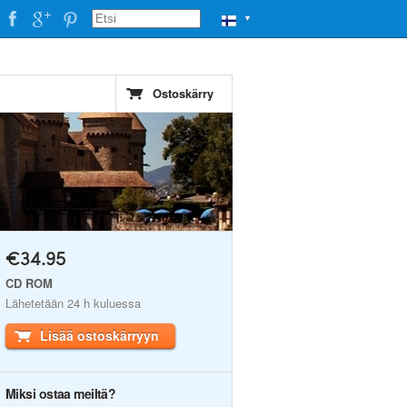
▼
Ostoskärry
€34.95
CD ROM
Lähetetään 24 h kuluessa
Lisää ostoskärryyn
Miksi ostaa meiltä?