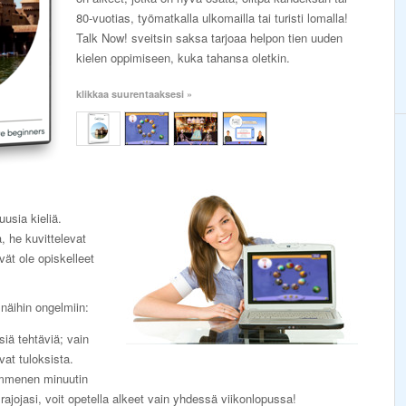
80-vuotias, työmatkalla ulkomailla tai turisti lomalla!
Talk Now! sveitsin saksa tarjoaa helpon tien uuden
kielen oppimiseen, kuka tahansa oletkin.
klikkaa suurentaaksesi »
uusia kieliä.
, he kuvittelevat
ivät ole opiskelleet
näihin ongelmiin:
lsiä tehtäviä; vain
vat tuloksista.
ymmenen minuutin
 rajojasi, voit opetella alkeet vain yhdessä viikonlopussa!