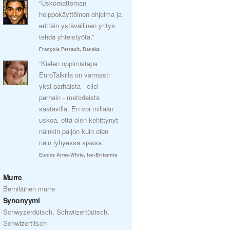
“Uskomattoman
helppokäyttöinen ohjelma ja
erittäin ystävällinen yritys
tehdä yhteistyötä.”
François Perrault, Ranska
“Kielen oppimistapa
EuroTalkilla on varmasti
yksi parhaista - ellei
parhain - metodeista
saatavilla. En voi millään
uskoa, että olen kehittynyt
näinkin paljon kuin olen
näin lyhyessä ajassa.”
Eunice Arme-White, Iso-Britannia
Murre
Berniläinen murre
Synonyymi
Schwyzerdütsch, Schwiizertüütsch,
Schwizertitsch