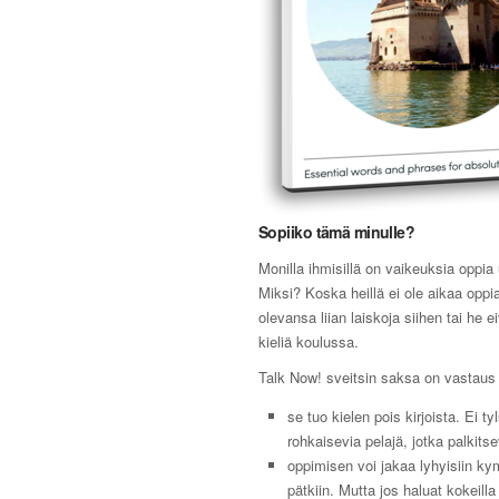
Sopiiko tämä minulle?
Monilla ihmisillä on vaikeuksia oppia 
Miksi? Koska heillä ei ole aikaa oppia
olevansa liian laiskoja siihen tai he e
kieliä koulussa.
Talk Now! sveitsin saksa on vastaus 
se tuo kielen pois kirjoista. Ei ty
rohkaisevia pelajä, jotka palkitse
oppimisen voi jakaa lyhyisiin k
pätkiin. Mutta jos haluat kokeilla