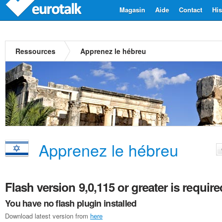
Magasin
Aide
Contact
His
Ressources
Apprenez le hébreu
Apprenez le hébreu
Flash version 9,0,115 or greater is require
You have no flash plugin installed
Download latest version from
here