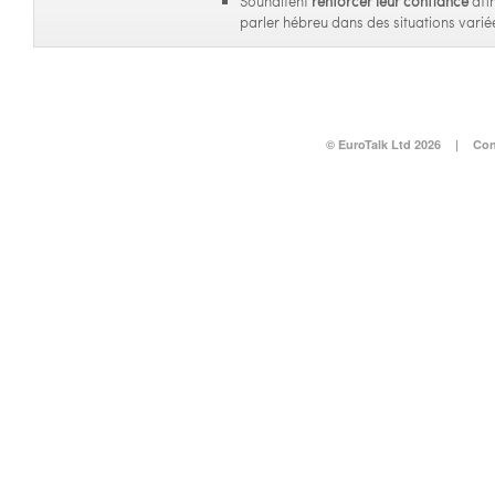
Souhaitent
renforcer leur confiance
afi
parler hébreu dans des situations varié
© EuroTalk Ltd 2026
|
Con