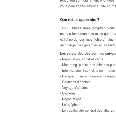
(égyptien) sont clairement énoncées 
vous pouvez facilement suivre et imit
Que vais-je apprendre ?
Talk Business arabe (égyptien) vous fo
notions fondamentales telles que “que
et j’ai perdu tous mes fichiers”, ai
de change, des garanties et les budg
Les sujets abordés sont les suivant
- Négociation, achat et vente
- Marketing, publicité et relations pub
- Informatique, Internet, e-commerce
- Banque, finance, bourse et comptabi
- Réunions d’affaires
- Voyage d’affaires
- Carrières
- Négociations
- Le téléphone
- Le vocabulaire général des affaires