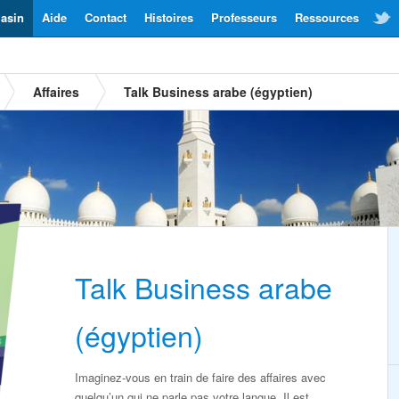
asin
Aide
Contact
Histoires
Professeurs
Ressources
Affaires
Talk Business arabe (égyptien)
Talk Business arabe
(égyptien)
Imaginez-vous en train de faire des affaires avec
quelqu’un qui ne parle pas votre langue. Il est