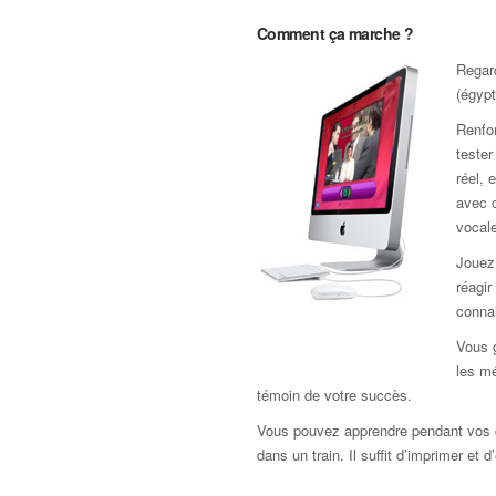
Comment ça marche ?
Regar
(égypt
Renfor
teste
réel, 
avec c
vocale
Jouez 
réagir
connai
Vous 
les mé
témoin de votre succès.
Vous pouvez apprendre pendant vos 
dans un train. Il suffit d’imprimer et