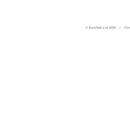
© EuroTalk Ltd 2026
|
Con