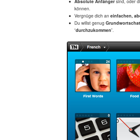
Absolute Anfänger
sind, oder d
können.
Vergnüge dich an
einfachen, a
Du willst genug
Grundwortscha
‘durchzukommen’
.