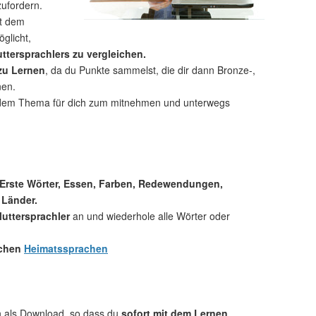
zufordern.
t dem
glicht,
ttersprachlers zu vergleichen.
 zu Lernen
, da du Punkte sammelst, die dir dann Bronze-,
nen.
dem Thema für dich zum mitnehmen und unterwegs
 Erste Wörter, Essen, Farben, Redewendungen,
 Länder.
uttersprachler
an und wiederhole alle Wörter oder
.
ichen
Heimatssprachen
ch als Download, so dass du
sofort mit dem Lernen