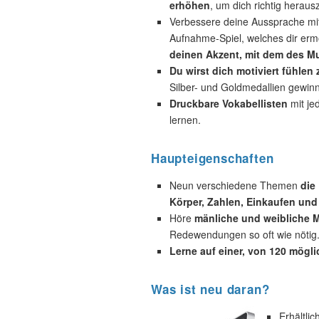
erhöhen
, um dich richtig heraus
Verbessere deine Aussprache mi
Aufnahme-Spiel, welches dir ermö
deinen Akzent, mit dem des Mu
Du wirst dich motiviert fühlen
Silber- und Goldmedallien gewin
Druckbare Vokabellisten
mit je
lernen.
Haupteigenschaften
Neun verschiedene Themen
die
Körper, Zahlen, Einkaufen und
Höre
mänliche und weibliche M
Redewendungen so oft wie nötig
Lerne auf einer, von 120 mögl
Was ist neu daran?
Erhältli