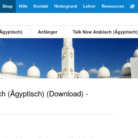
Shop
Hilfe
Kontakt
Hintergrund
Lehrer
Ressourcen
(Ägyptisch)
Anfänger
Talk Now Arabisch (Ägyptisch)
h (Ägyptisch)
(Download) -