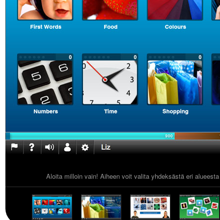
Aloita milloin vain! Aiheen voit valita yhdeksästä eri alueest