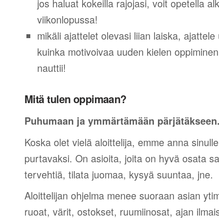
jos haluat kokeilla rajojasi, voit opetella 
viikonlopussa!
mikäli ajattelet olevasi liian laiska, ajattel
kuinka motivoivaa uuden kielen oppiminen v
nauttii!
Mitä tulen oppimaan?
Puhumaan ja ymmärtämään pärjätäkseen
Koska olet vielä aloittelija, emme anna sinulle
purtavaksi. On asioita, joita on hyvä osata sano
tervehtiä, tilata juomaa, kysyä suuntaa, jne.
Aloittelijan ohjelma menee suoraan asian yti
ruoat, värit, ostokset, ruumiinosat, ajan ilma