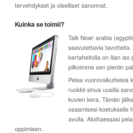
tervehdykset ja oleelliset sanonnat.
Kuinka se toimii?
Talk Now! arabia (egypti
saavutettavia tavotteita
kertaheitolla on liian iso
pilkoimme sen pieniin palk
Pelaa vuorovaikutteisia k
ruokkii sinua uusilla sano
kuvien kera. Tämän jälk
osaamisesi koetukselle h
avulla. Aloittaessasi pel
oppimisen.