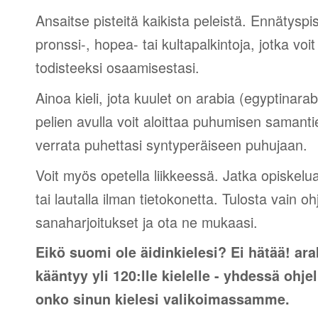
Ansaitse pisteitä kaikista peleistä. Ennätyspis
pronssi-, hopea- tai kultapalkintoja, jotka voi
todisteeksi osaamisestasi.
Ainoa kieli, jota kuulet on arabia (egyptinara
pelien avulla voit aloittaa puhumisen samantie
verrata puhettasi syntyperäiseen puhujaan.
Voit myös opetella liikkeessä. Jatka opiskelu
tai lautalla ilman tietokonetta. Tulosta vain o
sanaharjoitukset ja ota ne mukaasi.
Eikö suomi ole äidinkielesi? Ei hätää! ara
kääntyy yli 120:lle kielelle - yhdessä ohj
onko sinun kielesi valikoimassamme.