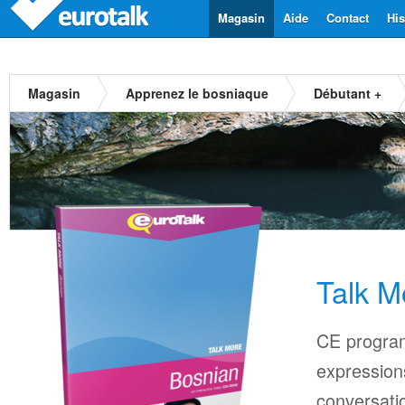
Magasin
Aide
Contact
His
Magasin
Apprenez le bosniaque
Débutant +
Talk M
CE progra
expressions
conversati