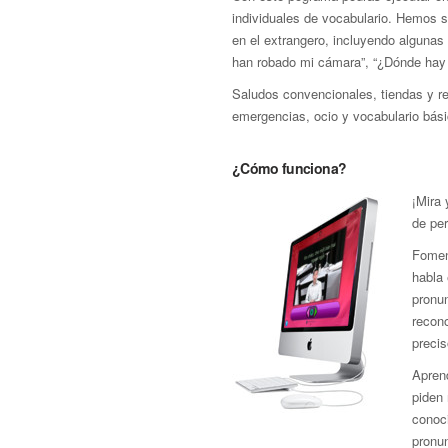
individuales de vocabulario. Hemos s
en el extrangero, incluyendo algunas 
han robado mi cámara”, “¿Dónde hay
Saludos convencionales, tiendas y res
emergencias, ocio y vocabulario bási
¿Cómo funciona?
¡Mira
de pe
Fomen
habla 
pronu
recon
precis
Aprend
piden 
conoci
pronun