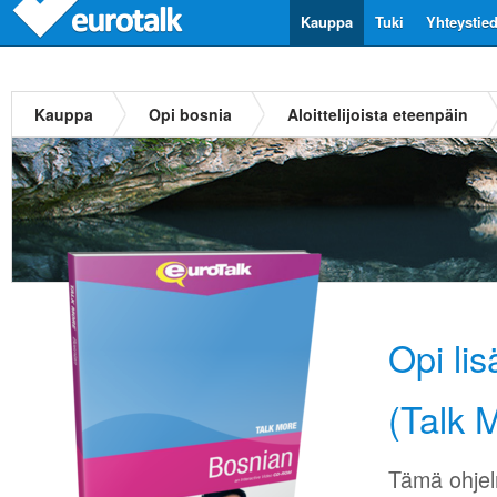
Kauppa
Tuki
Yhteystie
Kauppa
Opi bosnia
Aloittelijoista eteenpäin
Opi li
(Talk 
Tämä ohjel