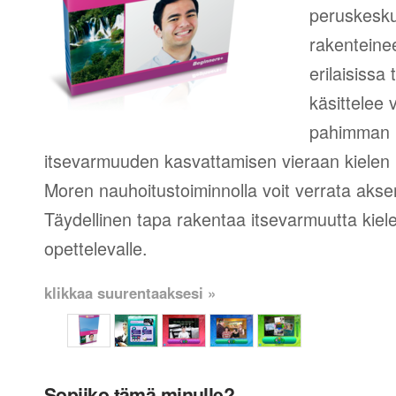
peruskesku
rakenteinee
erilaisissa
käsittelee 
pahimman 
itsevarmuuden kasvattamisen vieraan kielen 
Moren nauhoitustoiminnolla voit verrata aksent
Täydellinen tapa rakentaa itsevarmuutta kie
opettelevalle.
klikkaa suurentaaksesi »
Sopiiko tämä minulle?