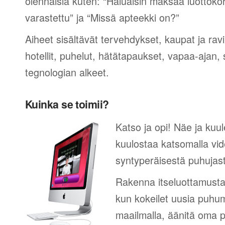
olennaisia kuten: “Haluaisin maksaa luottokor
varastettu” ja “Missä apteekki on?”
Aiheet sisältävät tervehdykset, kaupat ja rav
hotellit, puhelut, hätätapaukset, vapaa-ajan, 
tegnologian alkeet.
Kuinka se toimii?
Katso ja opi! Näe ja kuul
kuulostaa katsomalla vid
syntyperäisestä puhujas
Rakenna itseluottamusta
kun kokeilet uusia puhum
maailmalla, äänitä oma p