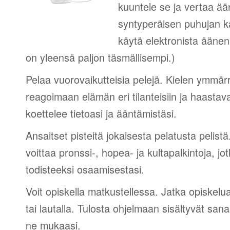
kuuntele se ja vertaa ää
syntyperäisen puhujan 
käytä elektronista äänen
on yleensä paljon täsmällisempi.)
Pelaa vuorovaikutteisia pelejä. Kielen ymmär
reagoimaan elämän eri tilanteisiin ja haastav
koettelee tietoasi ja ääntämistäsi.
Ansaitset pisteitä jokaisesta pelatusta pelistä
voittaa pronssi-, hopea- ja kultapalkintoja, jot
todisteeksi osaamisestasi.
Voit opiskella matkustellessa. Jatka opiskelu
tai lautalla. Tulosta ohjelmaan sisältyvät sana
ne mukaasi.